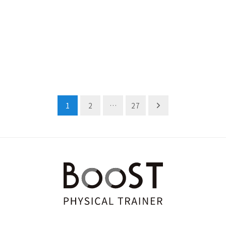
1
2
…
27