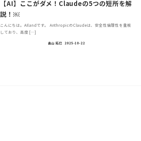
【AI】ここがダメ！Claudeの5つの短所を解
説！￼
こんにちは。AIlandです。 AnthropicのClaudeは、安全性倫理性を重視
しており、高度 […]
畠山 拓巳
2025-10-22
投
稿
ナ
ビ
ゲ
ー
シ