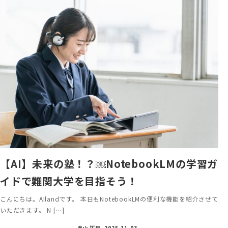
【AI】未来の塾！？￼NotebookLMの学習ガ
イドで難関大学を目指そう！
こんにちは。AIlandです。 本日もNotebookLMの便利な機能を紹介させて
いただきます。 N […]
畠山 拓巳
2025-11-03