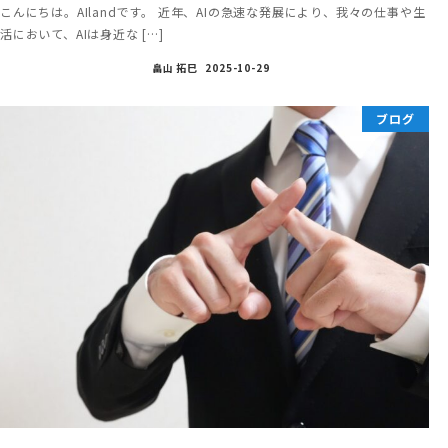
こんにちは。AIlandです。 近年、AIの急速な発展により、我々の仕事や生
活において、AIは身近な […]
畠山 拓巳
2025-10-29
ブログ