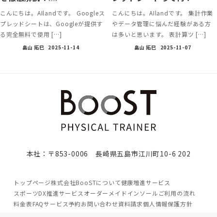
こんにちは。AIlandです。 Googleス
こんにちは。AIlandです。 集計作業
プレッドシートは、Googleが提供す
やデータ管理に悩んだ経験がある方
る完全無料で使用 […]
は多いと思います。 表計算ツ […]
畠山 拓巳
2025-11-14
畠山 拓巳
2025-11-07
本社：〒853-0006 長崎県五島市江川町10-6 202
トップページ
株式会社BooSTについて
健康増進サービス
スポーツDX推進サービス
オーダーメイドインソール
ご利用の流れ
料金表
FAQ
サービス予約
お問い合わせ
資料請求
個人情報保護方針