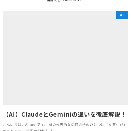
AI
【AI】ClaudeとGeminiの違いを徹底解説！
こんにちは。AIlandです。 AIの代表的な活用方法のひとつに「文章生成」
があります。 前回の記事 […]