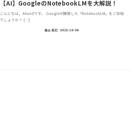
【AI】GoogleのNotebookLMを大解説！
こんにちは。AIlandです。 Googleが開発した「NotebookLM」をご存知
でしょうか？ […]
畠山 拓巳
2025-10-06
投
稿
ナ
ビ
ゲ
ー
シ
ョ