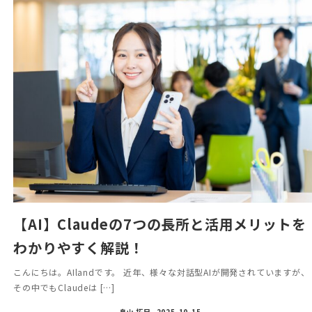
【AI】Claudeの7つの長所と活用メリットを
わかりやすく解説！
こんにちは。AIlandです。 近年、様々な対話型AIが開発されていますが、
その中でもClaudeは […]
畠山 拓巳
2025-10-15