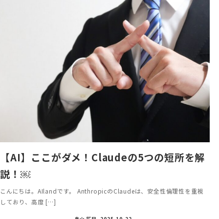
【AI】ここがダメ！Claudeの5つの短所を解
説！￼
こんにちは。AIlandです。 AnthropicのClaudeは、安全性倫理性を重視
しており、高度 […]
畠山 拓巳
2025-10-22