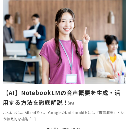
【AI】NotebookLMの音声概要を生成・活
用する方法を徹底解説！￼
こんにちは。AIlandです。 GoogleのNotebookLMには「音声概要」とい
う特徴的な機能 […]
畠山 拓巳
2025-10-20