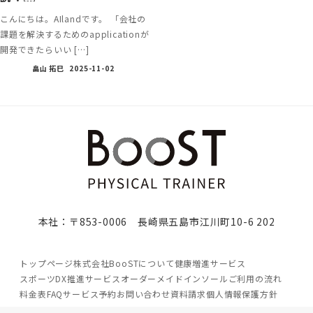
こんにちは。AIlandです。 「会社の
課題を解決するためのapplicationが
開発できたらいい […]
畠山 拓巳
2025-11-02
本社：〒853-0006 長崎県五島市江川町10-6 202
トップページ
株式会社BooSTについて
健康増進サービス
スポーツDX推進サービス
オーダーメイドインソール
ご利用の流れ
料金表
FAQ
サービス予約
お問い合わせ
資料請求
個人情報保護方針