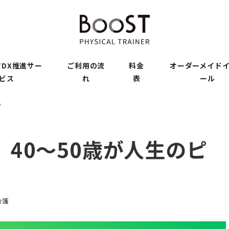
DX推進サー
ご利用の流
料金
オーダーメイド
ビス
れ
表
ール
ク
40〜50歳が人生のピ
介護
ー