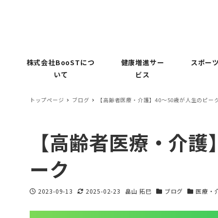
株式会社BooSTにつ
健康増進サー
スポーツ
いて
ビス
トップページ
ブログ
【高齢者医療・介護】40〜50歳が人生のピー
【高齢者医療・介護】
ーク
2023-09-13
2025-02-23
畠山 拓巳
ブログ
医療・
投稿日
更新日
著
カテゴリー
カテゴリ
者