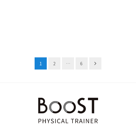
1
2
…
6