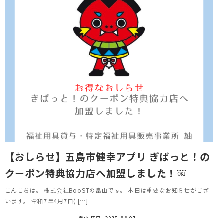
【おしらせ】五島市健幸アプリ ぎばっと！の
クーポン特典協力店へ加盟しました！￼
こんにちは。 株式会社BooSTの畠山です。 本日は重要なお知らせがござ
います。 令和7年4月7日( […]
畠山 拓巳
2025-04-07