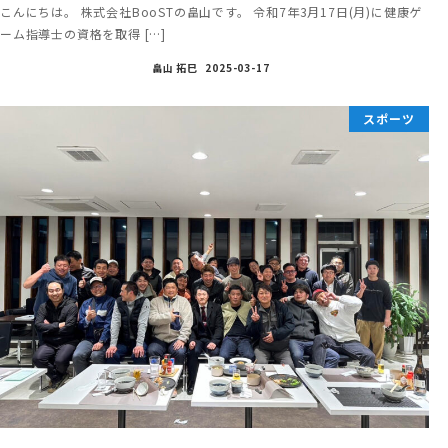
こんにちは。 株式会社BooSTの畠山です。 令和7年3月17日(月)に健康ゲ
ーム指導士の資格を取得 […]
畠山 拓巳
2025-03-17
スポーツ