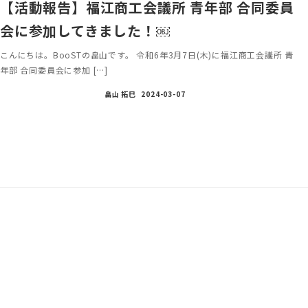
【活動報告】福江商工会議所 青年部 合同委員
会に参加してきました！￼
こんにちは。BooSTの畠山です。 令和6年3月7日(木)に福江商工会議所 青
年部 合同委員会に参加 […]
畠山 拓巳
2024-03-07
投
稿
ナ
ビ
ゲ
ー
シ