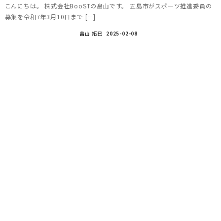
こんにちは。 株式会社BooSTの畠山です。 五島市がスポーツ推進委員の
募集を令和7年3月10日まで […]
畠山 拓巳
2025-02-08