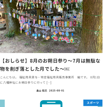
【おしらせ】8月のお朔日参り〜7月は無駄な
物を削ぎ落とした月でした〜￼
こんにちは。 福祉用具貸与・特定福祉用具販売事業所 紬です。 8月1日
に八幡神社にお朔日参りに行って […]
畠山 拓巳
2025-08-01
スポーツ