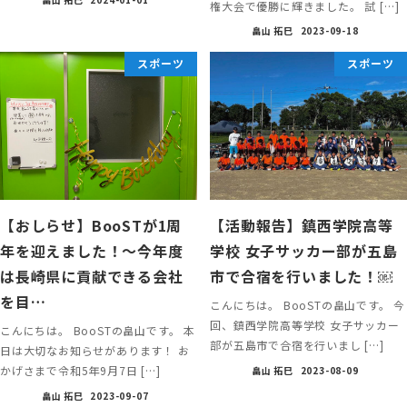
権大会で優勝に輝きました。 試 […]
畠山 拓巳
2023-09-18
スポーツ
スポーツ
【おしらせ】BooSTが1周
【活動報告】鎮西学院高等
年を迎えました！〜今年度
学校 女子サッカー部が五島
は長崎県に貢献できる会社
市で合宿を行いました！￼
を目…
こんにちは。 BooSTの畠山です。 今
回、鎮西学院高等学校 女子サッカー
こんにちは。 BooSTの畠山です。 本
部が五島市で合宿を行いまし […]
日は大切なお知らせがあります！ お
かげさまで令和5年9月7日 […]
畠山 拓巳
2023-08-09
畠山 拓巳
2023-09-07