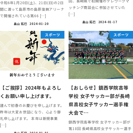
回、長崎県で初開催のテレワークマ
令和6年1月20日(土)、21日(日)の2日
ッチング商談会に参加させていた
間に渡って島原市の島原復興アリーナ
[…]
で開催されている第66 […]
畠山 拓巳
2024-01-17
畠山 拓巳
2024-01-20
スポーツ
スポーツ
【ご挨拶】2024年もよろし
【おしらせ】鎮西学院高等
くお願い申し上げます。
学校 女子サッカー部が長崎
県高校女子サッカー選手権
謹んで初春のお慶びを申し上げます。
大会で…
昨年は大変お世話になり、心より御
礼申し上げます。 本年は新規事業
鎮西学院高等学校 女子サッカー部が
[…]
第18回 長崎県高校女子サッカー選手
畠山 拓巳
2024-01-01