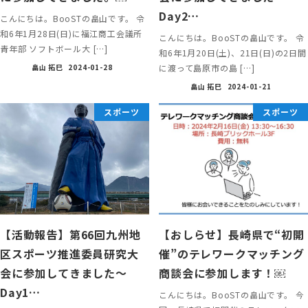
Day2…
こんにちは。BooSTの畠山です。 令
和6年1月28日(日)に福江商工会議所
こんにちは。BooSTの畠山です。 令
青年部 ソフトボール大 […]
和6年1月20日(土)、21日(日)の2日間
に渡って島原市の島 […]
畠山 拓巳
2024-01-28
畠山 拓巳
2024-01-21
スポーツ
スポーツ
【活動報告】第66回九州地
【おしらせ】長崎県で“初開
区スポーツ推進委員研究大
催”のテレワークマッチング
会に参加してきました〜
商談会に参加します！￼
Day1…
こんにちは。BooSTの畠山です。 今