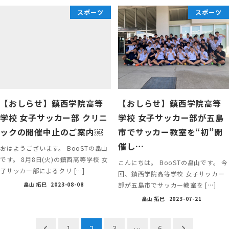
スポーツ
スポーツ
【おしらせ】鎮西学院高等
【おしらせ】鎮西学院高等
学校 女子サッカー部 クリニ
学校 女子サッカー部が五島
ックの開催中止のご案内￼
市でサッカー教室を“初”開
催し…
おはようございます。 BooSTの畠山
です。 8月8日(火)の鎮西高等学校 女
こんにちは。 BooSTの畠山です。 今
子サッカー部によるクリ […]
回、鎮西学院高等学校 女子サッカー
部が五島市でサッカー教室を […]
畠山 拓巳
2023-08-08
畠山 拓巳
2023-07-21
投
1
2
3
…
6