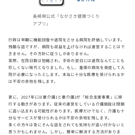
長崎県公式「ながさき健康づくり
アプリ」
行政は早期に機能回復や退院をさせる病院を評価しています。
残酷な話ですが、病院も収益を上げなければ運営することはで
きません。その方針に従うしかありません。
実際、在院日数は短縮され、手術の翌日には退院なんてことも
珍しくない現代となりました。もし、重度の病気を発症して入
院が必要になったとします。本当に十分な医療を受けられるか
は不安の余地を残します。
更に、2027年には要介護1と要介護2が「総合支援事業」に移
行する動きがあります。従来の運営をしている介護施設は閉鎖
に追い込まれる可能性があります。医療だけでなく、介護も十
分なサービスが受けられるかは不安の余地を残します。
多くの方々は急にそんな話をされても気持ちが追い付かないと
思うかもしれません。しかし、簡単に解決する方法がありま