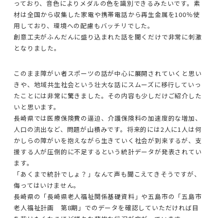
っており、音色によりメダルの色を識別できるみたいです。素
材は全国から収集した家電や携帯電話から再生金属を100％使
用しており、環境への配慮もバッチリでした。
創意工夫がふんだんに盛り込まれた話を聞くだけで非常に刺激
となりました。
このまま障がい者スポーツの話が中心に展開されていくと思い
きや、地域共生社会という壮大な話にスムーズに移行していっ
たことには非常に驚きました。その内容も少しだけご紹介した
いと思います。
長崎県では医療保険費の逼迫、介護保険料の加速度的な増加、
人口の流出など、問題が山積みです。将来的には2人に1人は何
かしらの障がいを抱えながら生きていく社会が到来するが、支
援する人が圧倒的に不足するという統計データが発表されてい
ます。
「あくまで統計でしょ？」なんて声も聞こえてきそうですが、
侮ってはいけません。
長崎県の「長崎県老人福祉関係基礎資料」や五島市の「五島市
老人福祉計画 第8期」でのデータを確認していただければ目