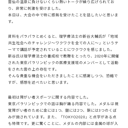
雲仙の温泉に負けないくらい熱いトークが繰り広げられてお
り、非常に刺激を受けました。
本日は、大会の中で特に感銘を受けたことを話したいと思いま
す。
資料をパラパラとめくると、理学療法士の新谷大輔氏が「地域
共生社会へのチャレンジ〜ワクワクを全ての人に〜」というテ
ーマで講話が予定されていることにワクワクを感じました。
新谷氏は理学療法士の養成校で教鞭をとったり、2020年に開催
された東京パラリンピックの医療支援班のメンバーとして活動
をされた雲の上の存在です。
そんな貴重な機会をいただきましたことに感謝しつつ、恐縮で
すが、感想を述べたいと思います。
最初は障がい者スポーツに関する内容でした。
東京パラリンピックでの話は胸が踊る内容でした。メダルは視
覚障がい者のために金には1つ、銀には2つ、銅には3つのくぼ
みが施されています。また、「TOKYO2020」と点字がある点
も特徴です。更に驚くことに、メダルの内部には金属の球が入