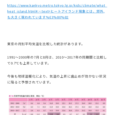
https://www.kankyo.metro.tokyo.lg.jp/kids/climate/what_
heat_island.html#:~:text=ヒートアイランド現象とは、郊外,
も大きく現われています%E3%80%82
東京の月別平均気温を比較した統計があります。
1991〜2000年の7月と8月は、2010〜2017年の同期間と比較し
て0.7℃も上昇しています。
今後も地球温暖化により、気温の上昇に歯止めが効かない状況
に陥ると予想されています。