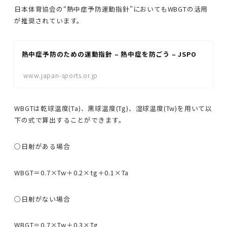
日本体育協会の“熱中症予防運動指針”においてもWBGTの活用
が推奨されています。
熱中症予防のための運動指針 – 熱中症を防ごう – JSPO
www.japan-sports.or.jp
WBGTは乾球温度(Ta)、黒球温度(Tg)、湿球温度(Tw)を用いて以
下の式で算出することができます。
○日射がある場合
WBGT＝0.7×Tw＋0.2×tg＋0.1×Ta
○日射がない場合
WBGT＝0.7×Tw＋0.3×Tg