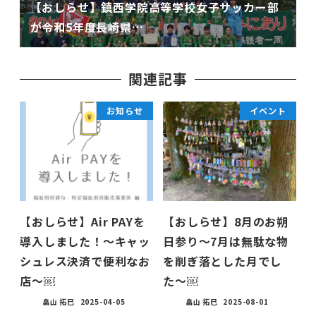
【おしらせ】鎮西学院高等学校女子サッカー部
が令和5年度長崎県…
関連記事
お知らせ
イベント
【おしらせ】Air PAYを
【おしらせ】8月のお朔
導入しました！〜キャッ
日参り〜7月は無駄な物
シュレス決済で便利なお
を削ぎ落とした月でし
店〜￼
た〜￼
畠山 拓巳
2025-04-05
畠山 拓巳
2025-08-01