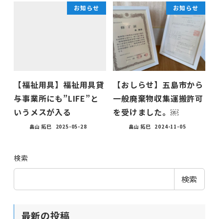
お知らせ
お知らせ
【福祉用具】福祉用具貸
【おしらせ】五島市から
与事業所にも”LIFE”と
一般廃棄物収集運搬許可
いうメスが入る
を受けました。￼
畠山 拓巳
2025-05-28
畠山 拓巳
2024-11-05
検索
検索
最新の投稿