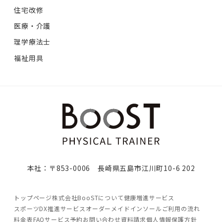
住宅改修
医療・介護
理学療法士
福祉用具
本社：〒853-0006 長崎県五島市江川町10-6 202
トップページ
株式会社BooSTについて
健康増進サービス
スポーツDX推進サービス
オーダーメイドインソール
ご利用の流れ
料金表
FAQ
サービス予約
お問い合わせ
資料請求
個人情報保護方針