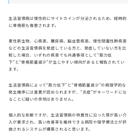
生活習慣病は慢性的にサイトカインが分泌されるため、経時的
に骨格筋も傷害されます。
悪性新生物、心疾患、糖尿病、脳血管疾患、慢性閉塞性肺疾患
などの生活習慣病を発症している方と、発症していない方を比
較した場合、いずれの疾患でも共通事項として“筋力低
下”と“骨格筋量減少”が生じやすい傾向があると報告されてい
ます。
生活習慣病によって“筋力低下”と“骨格筋量減少”の病理学的な
発生機序には差異が認められますが、“炎症”がキーワードにな
ることに疑いの余地はありません。
個人的な見解ですが、生活習慣病の特異性に沿った質が高い介
入が要求され、高い改善率を維持できる病院や理学療法士が評
価されるシステムが構築されると思います。