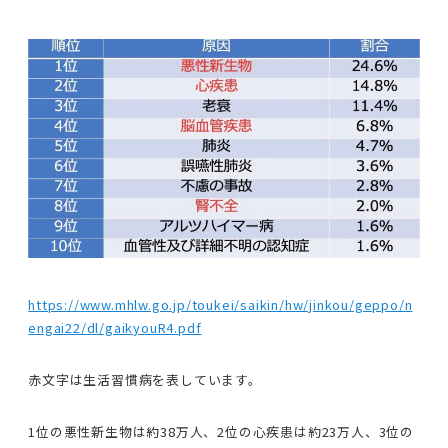
https://www.mhlw.go.jp/toukei/saikin/hw/jinkou/geppo/n
engai22/dl/gaikyouR4.pdf
赤文字は生活習慣病を表しています。
1位の悪性新生物は約38万人、2位の心疾患は約23万人、3位の