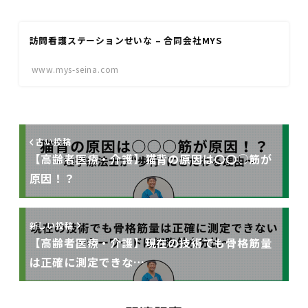
訪問看護ステーションせいな – 合同会社MYS
www.mys-seina.com
古い投稿
【高齢者医療・介護】猫背の原因は〇〇○筋が
原因！？
新しい投稿
【高齢者医療・介護】現在の技術でも骨格筋量
は正確に測定できな…