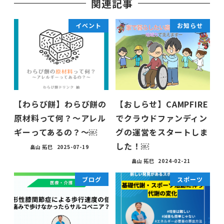
関連記事
イベント
お知らせ
【わらび餅】わらび餅の
【おしらせ】CAMPFIRE
原材料って何？〜アレル
でクラウドファンディン
ギーってあるの？〜￼
グの運営をスタートしま
した！￼
畠山 拓巳
2025-07-19
畠山 拓巳
2024-02-21
ブログ
スポーツ