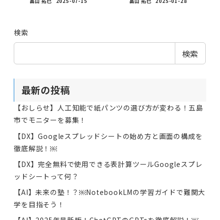
畠山 拓巳
2025-07-15
畠山 拓巳
2025-01-28
検索
検索
最新の投稿
【おしらせ】人工知能で紙パンツの選び方が変わる！五島
市でモニターを募集！
【DX】Googleスプレッドシートの始め方と画面の構成を
徹底解説！￼
【DX】完全無料で使用できる表計算ツールGoogleスプレ
ッドシートって何？
【AI】未来の塾！？￼NotebookLMの学習ガイドで難関大
学を目指そう！