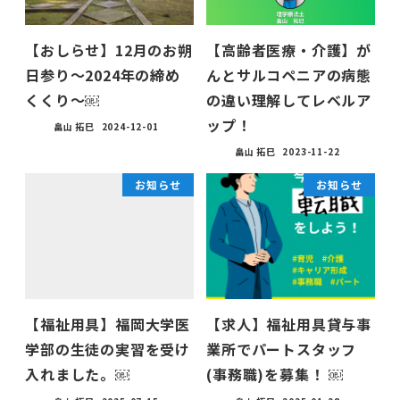
【おしらせ】12月のお朔
【高齢者医療・介護】が
日参り〜2024年の締め
んとサルコペニアの病態
くくり〜￼
の違い理解してレベルア
ップ！
畠山 拓巳
2024-12-01
畠山 拓巳
2023-11-22
お知らせ
お知らせ
【福祉用具】福岡大学医
【求人】福祉用具貸与事
学部の生徒の実習を受け
業所でパートスタッフ
入れました。￼
(事務職)を募集！ ￼