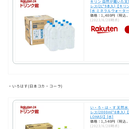
キリン 自然が磨いた天
レス(2L*9本入)【キ
[水 ミネラルウォーター
価格：1,480円（税込
(2023/6/28時点)
・いろはす(日本コカ・コーラ)
い・ろ・は・す 天然水 
レス(2000ml*8本入)
LOHAS)】[水]
価格：1,540円（税込
(2023/6/28時点)