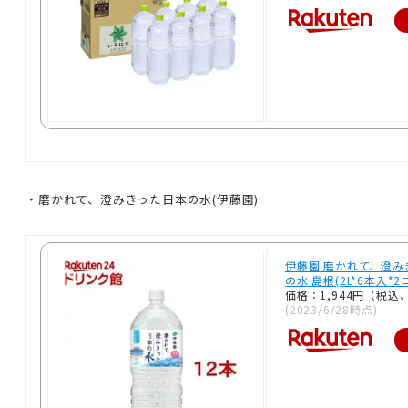
・磨かれて、澄みきった日本の水(伊藤園)
伊藤園 磨かれて、澄み
の水 島根(2L*6本入*
価格：1,944円（税込
(2023/6/28時点)