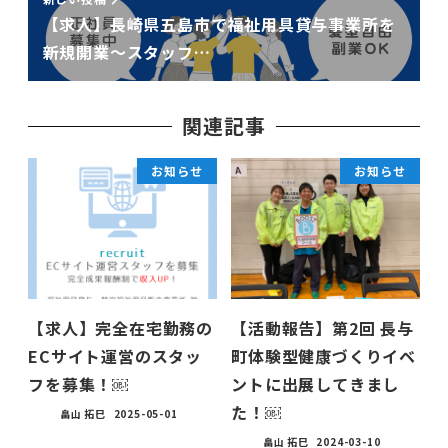
【求人】長崎県五島市で福祉用具貸与事業所を
新規開業〜スタッフ…
関連記事
お知らせ
お知らせ
【求人】完全在宅勤務の
【活動報告】第2回 長与
ECサイト運営のスタッ
町体験型健康づくりイベ
フを募集！￼
ントに出展してきまし
た！￼
畠山 拓巳
2025-05-01
畠山 拓巳
2024-03-10