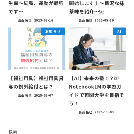
生率〜結局、運動が最強
開始します！〜贅沢な抹
です〜
茶味を紹介〜￼
畠山 拓巳
2023-08-16
畠山 拓巳
2025-05-19
お知らせ
AI
【福祉用具】福祉用具貸
【AI】未来の塾！？￼
与の例外給付とは？
NotebookLMの学習ガ
イドで難関大学を目指そ
畠山 拓巳
2025-05-07
う！
畠山 拓巳
2025-11-03
検索