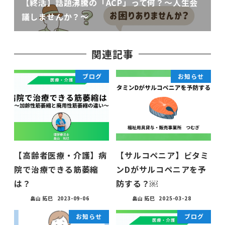
【終活】話題沸騰の「ACP」って何？〜人生会
議しませんか？〜
関連記事
ブログ
お知らせ
【高齢者医療・介護】病
【サルコペニア】ビタミ
院で治療できる筋萎縮
ンDがサルコペニアを予
は？
防する？￼
畠山 拓巳
2023-09-06
畠山 拓巳
2025-03-28
お知らせ
ブログ