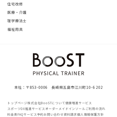
住宅改修
医療・介護
理学療法士
福祉用具
本社：〒853-0006 長崎県五島市江川町10-6 202
トップページ
株式会社BooSTについて
健康増進サービス
スポーツDX推進サービス
オーダーメイドインソール
ご利用の流れ
料金表
FAQ
サービス予約
お問い合わせ
資料請求
個人情報保護方針