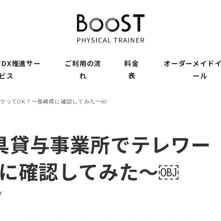
DX推進サー
ご利用の流
料金
オーダーメイド
ビス
れ
表
ール
クってOK？〜長崎県に確認してみた〜￼
具貸与事業所でテレワー
県に確認してみた〜￼
グ
リー