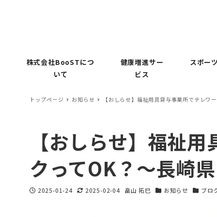
株式会社BooSTにつ
健康増進サー
スポーツ
いて
ビス
トップページ
お知らせ
【おしらせ】福祉用具貸与事業所でテレワー
【おしらせ】福祉用
クってOK？〜長崎
2025-01-24
2025-02-04
畠山 拓巳
お知らせ
ブロ
投稿日
更新日
著
カテゴリー
カテゴ
者