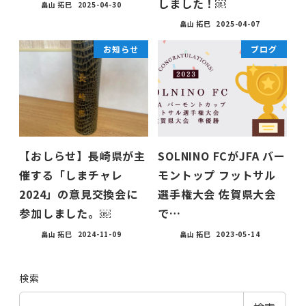
しました！￼
畠山 拓巳
2025-04-30
畠山 拓巳
2025-04-07
お知らせ
ブログ
【おしらせ】長崎県が主
SOLNINO FCがJFA バー
催する「しまチャレ
モントップ フットサル
2024」の意見交換会に
選手権大会 佐賀県大会
参加しました。￼
で…
畠山 拓巳
2024-11-09
畠山 拓巳
2023-05-14
検索