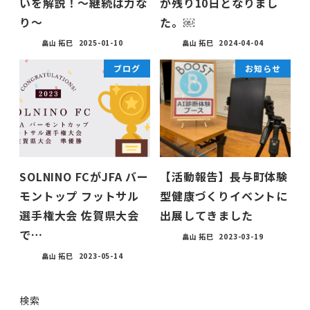
いを解説！〜継続は力な
が残り10日となりまし
り〜
た。￼
畠山 拓巳
2025-01-10
畠山 拓巳
2024-04-04
ブログ
お知らせ
SOLNINO FCがJFA バー
【活動報告】長与町体験
モントップ フットサル
型健康づくりイベントに
選手権大会 佐賀県大会
出展してきました
で…
畠山 拓巳
2023-03-19
畠山 拓巳
2023-05-14
検索