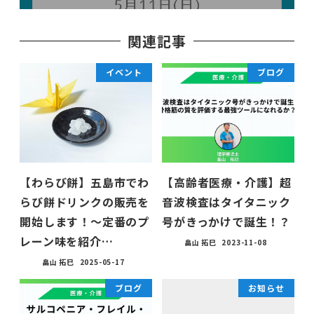
関連記事
イベント
ブログ
【わらび餅】五島市でわ
【高齢者医療・介護】超
らび餅ドリンクの販売を
音波検査はタイタニック
開始します！〜定番のプ
号がきっかけで誕生！？
レーン味を紹介…
畠山 拓巳
2023-11-08
畠山 拓巳
2025-05-17
ブログ
お知らせ