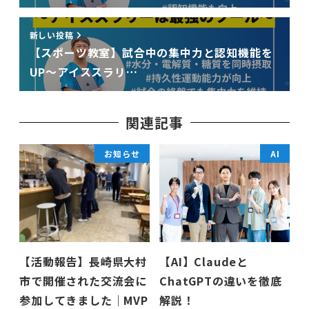
新しい投稿
【スポーツ教室】試合中の集中力と認知機能を
UP〜アイススラリ…
関連記事
お知らせ
AI
【活動報告】長崎県大村
【AI】Claudeと
市で開催された交流会に
ChatGPTの違いを徹底
参加してきました｜MVP
解説！