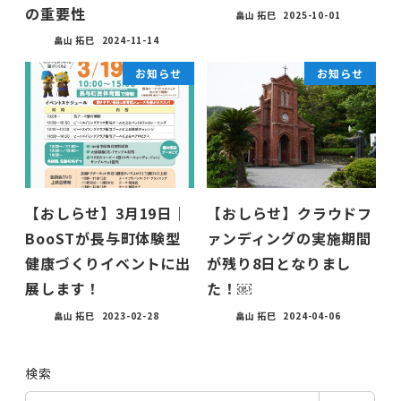
の重要性
畠山 拓巳
2025-10-01
畠山 拓巳
2024-11-14
お知らせ
お知らせ
【おしらせ】3月19日｜
【おしらせ】クラウドフ
BooSTが長与町体験型
ァンディングの実施期間
健康づくりイベントに出
が残り8日となりまし
展します！
た！￼
畠山 拓巳
2023-02-28
畠山 拓巳
2024-04-06
検索