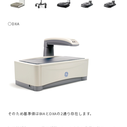
○DXA
そのため基準値はBIAとDXAの2通り存在します。