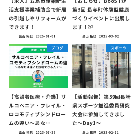
【求人】五島市結婚新生
【おしらせ】BooSTが
活支援事業補助金で新居
第3回 長与町体験型健康
の引越しやリフォームが
づくりイベントに出展し
できます！
ます！￼
畠山 拓巳
2025-01-01
畠山 拓巳
2025-03-02
ブログ
スポーツ
【高齢者医療・介護】サ
【活動報告】第59回長崎
ルコペニア・フレイル・
県スポーツ推進委員研究
ロコモティブシンドロー
大会に参加してきまし
ムの違い〜あな…
た〜Day1〜
畠山 拓巳
2023-07-26
畠山 拓巳
2023-02-11