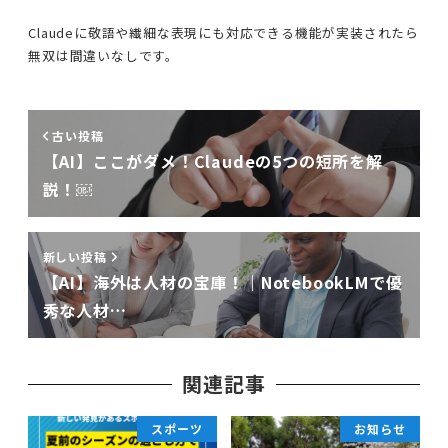
Claudeに敬語や繊細な表現にも対応できる機能が実装されたら
無双は間違いなしです。
古い投稿
【AI】ここがダメ！Claudeの5つの短所を解
説！￼
新しい投稿
【AI】海外は人材の宝庫！｜NotebookLMで優
秀な人材…
関連記事
スポーツ
お知らせ