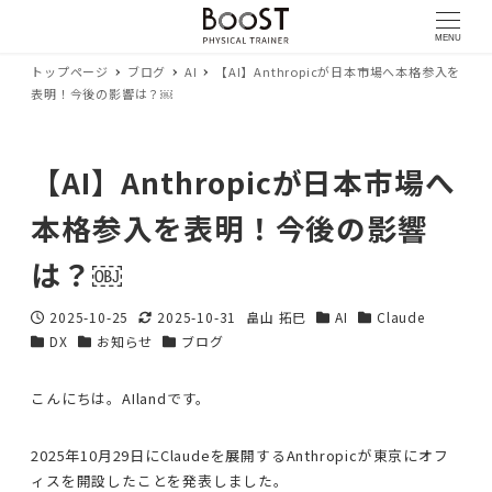
MENU
トップページ
ブログ
AI
【AI】Anthropicが日本市場へ本格参入を
表明！今後の影響は？￼
【AI】Anthropicが日本市場へ
本格参入を表明！今後の影響
は？￼
2025-10-25
2025-10-31
畠山 拓巳
AI
Claude
投稿日
更新日
著
カテゴリー
カテゴリー
DX
お知らせ
ブログ
カテゴリー
カテゴリー
カテゴリー
者
こんにちは。AIlandです。
2025年10月29日にClaudeを展開するAnthropicが東京にオフ
ィスを開設したことを発表しました。