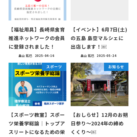
【福祉用具】長崎県食育
【イベント】6月7日(土)
推進ネットワークの会員
の五島 島空マルシェに
に登録されました！
出店します！￼
畠山 拓巳
2025-04-16
畠山 拓巳
2025-05-24
スポーツ
お知らせ
【スポーツ教室】スポー
【おしらせ】12月のお朔
ツ栄養学総論｜トップア
日参り〜2024年の締め
スリートになるための栄
くくり〜￼