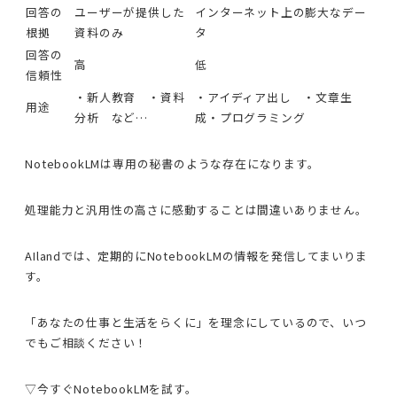
回答の
ユーザーが提供した
インターネット上の膨大なデー
根拠
資料のみ
タ
回答の
高
低
信頼性
・新人教育 ・資料
・アイディア出し ・文章生
用途
分析 など…
成・プログラミング
NotebookLMは専用の秘書のような存在になります。
処理能力と汎用性の高さに感動することは間違いありません。
AIlandでは、定期的にNotebookLMの情報を発信してまいりま
す。
「あなたの仕事と生活をらくに」を理念にしているので、いつ
でもご相談ください！
▽今すぐNotebookLMを試す。