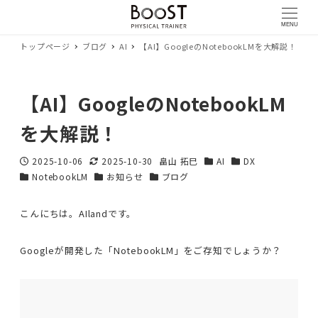
MENU
トップページ
ブログ
AI
【AI】GoogleのNotebookLMを大解説！
【AI】GoogleのNotebookLM
を大解説！
2025-10-06
2025-10-30
畠山 拓巳
AI
DX
投稿日
更新日
著
カテゴリー
カテゴリー
NotebookLM
お知らせ
ブログ
カテゴリー
カテゴリー
カテゴリー
者
こんにちは。AIlandです。
Googleが開発した「NotebookLM」をご存知でしょうか？