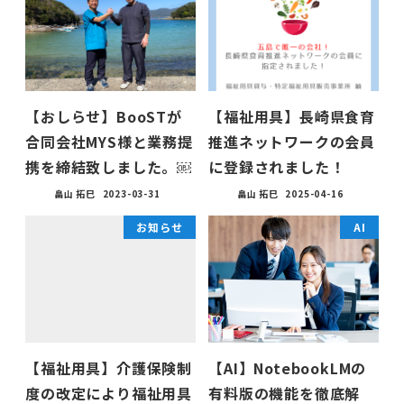
【おしらせ】BooSTが
【福祉用具】長崎県食育
合同会社MYS様と業務提
推進ネットワークの会員
携を締結致しました。￼
に登録されました！
畠山 拓巳
2023-03-31
畠山 拓巳
2025-04-16
お知らせ
AI
【福祉用具】介護保険制
【AI】NotebookLMの
度の改定により福祉用具
有料版の機能を徹底解