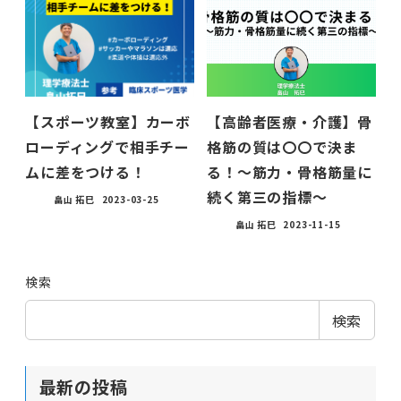
【スポーツ教室】カーボ
【高齢者医療・介護】骨
ローディングで相手チー
格筋の質は〇〇で決ま
ムに差をつける！
る！〜筋力・骨格筋量に
続く第三の指標〜
畠山 拓巳
2023-03-25
畠山 拓巳
2023-11-15
検索
検索
最新の投稿