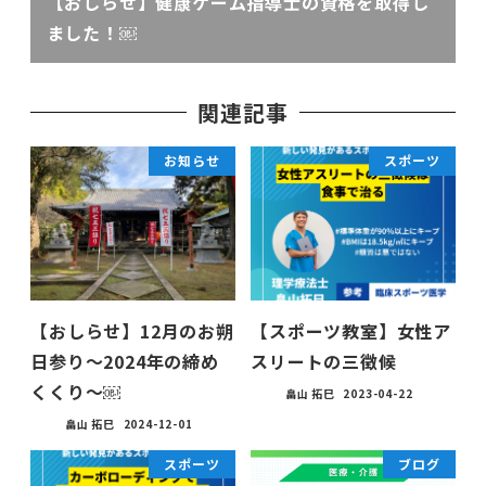
【おしらせ】健康ゲーム指導士の資格を取得し
ました！￼
関連記事
お知らせ
スポーツ
【おしらせ】12月のお朔
【スポーツ教室】女性ア
日参り〜2024年の締め
スリートの三徴候
くくり〜￼
畠山 拓巳
2023-04-22
畠山 拓巳
2024-12-01
スポーツ
ブログ