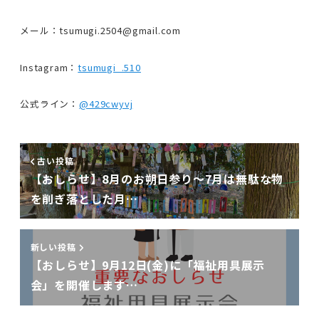
メール：tsumugi.2504@gmail.com
Instagram：
tsumugi_.510
公式ライン：
@429cwyvj
古い投稿
【おしらせ】8月のお朔日参り〜7月は無駄な物
を削ぎ落とした月…
新しい投稿
【おしらせ】9月12日(金)に「福祉用具展示
会」を開催します…