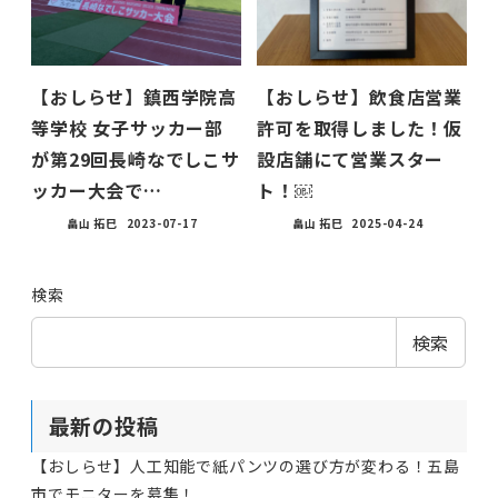
【おしらせ】鎮西学院高
【おしらせ】飲食店営業
等学校 女子サッカー部
許可を取得しました！仮
が第29回長崎なでしこサ
設店舗にて営業スター
ッカー大会で…
ト！￼
畠山 拓巳
2023-07-17
畠山 拓巳
2025-04-24
検索
検索
最新の投稿
【おしらせ】人工知能で紙パンツの選び方が変わる！五島
市でモニターを募集！