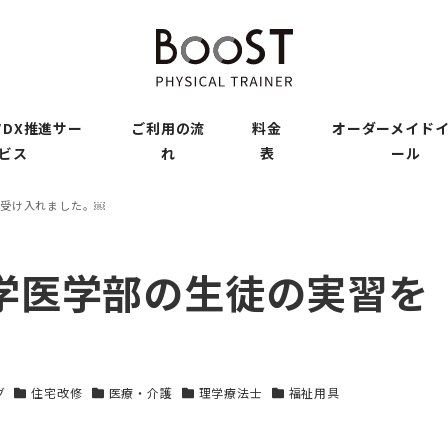
DX推進サー
ご利用の流
料金
オーダーメイド
ビス
れ
表
ール
受け入れました。￼
学医学部の生徒の実習を
グ
住宅改修
医療・介護
理学療法士
福祉用具
リー
カテゴリー
カテゴリー
カテゴリー
カテゴリー