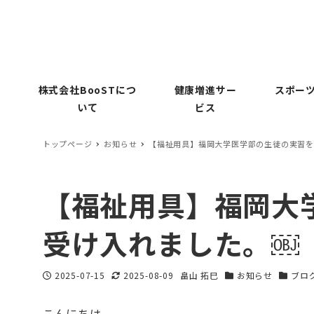
株式会社BooSTにつ
健康増進サー
スポーツ
いて
ビス
トップページ
お知らせ
【福祉用具】福岡大学医学部の生徒の実習を
【福祉用具】福岡大
受け入れました。￼
2025-07-15
2025-08-09
畠山 拓巳
お知らせ
ブロ
投稿日
更新日
著
カテゴリー
カテゴ
者
こんにちは。