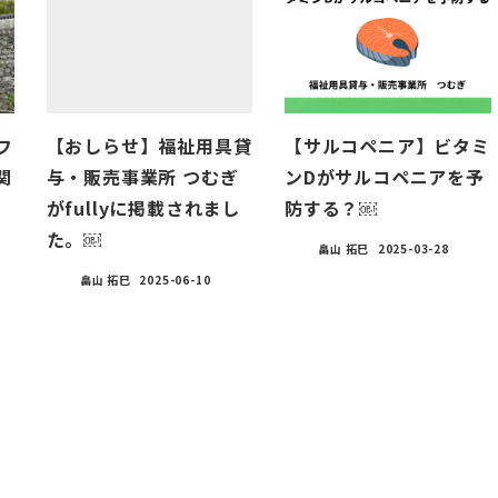
フ
【おしらせ】福祉用具貸
【サルコペニア】ビタミ
関
与・販売事業所 つむぎ
ンDがサルコペニアを予
がfullyに掲載されまし
防する？￼
た。￼
畠山 拓巳
2025-03-28
畠山 拓巳
2025-06-10