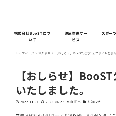
株式会社BooSTにつ
健康増進サー
スポーツ
いて
ビス
トップページ
お知らせ
【おしらせ】BooST公式ウェブサイトを開
【おしらせ】BooS
いたしました。
2022-11-01
2023-06-27
畠山 拓巳
お知らせ
投稿日
更新日
著
カテゴリー
者
平素は格別のお引き立てを賜り誠にありがとうござ