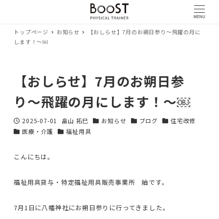
MENU
トップページ
お知らせ
【おしらせ】7月のお朔日参り〜飛躍の月に
します！〜￼
【おしらせ】7月のお朔日参
り〜飛躍の月にします！〜￼
2025-07-01
畠山 拓巳
お知らせ
ブログ
住宅改修
投稿日
著
カテゴリー
カテゴリー
カテゴリー
医療・介護
福祉用具
カテゴリー
カテゴリー
者
こんにちは。
福祉用具貸与・特定福祉用具販売事業所 紬です。
7月1日に八幡神社にお朔日参りに行ってきました。