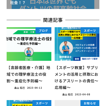
社会！？
関連記事
ブログ
スポーツ
【高齢者医療・介護】地
【スポーツ教室】サプリ
域での理学療法士の役
メントの活用と摂取にお
割〜重症化予防編〜
けるアスリートの責任〜
応用編〜
畠山 拓巳
2023-04-12
畠山 拓巳
2023-04-08
スポーツ
お知らせ