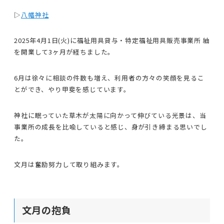
▷
八幡神社
2025年4月1日(火)に福祉用具貸与・特定福祉用具販売事業所 紬
を開業して3ヶ月が経ちました。
6月は徐々に相談の件数も増え、利用者の方々の笑顔を見るこ
とができ、やり甲斐を感じています。
神社に眠っていた草木が太陽に向かって伸びている光景は、当
事業所の成長を比喩していると感じ、身が引き締まる思いでし
た。
文月は奮励努力して取り組みます。
文月の抱負