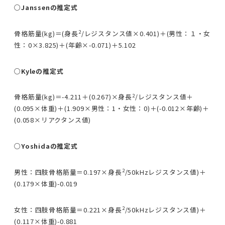
○Janssenの推定式
2
骨格筋量(kg)＝(身長
/レジスタンス値×0.401)＋(男性：１・女
性：0×3.825)＋(年齢×-0.071)＋5.102
○Kyleの推定式
2
骨格筋量(kg)＝-4.211＋(0.267)×身長
/レジスタンス値＋
(0.095×体重)＋(1.909×男性：1・女性：0)＋(-0.012×年齢)＋
(0.058×リアクタンス値)
○Yoshidaの推定式
2
男性：四肢骨格筋量＝0.197×身長
/50kHzレジスタンス値)＋
(0.179×体重)-0.019
2
女性：四肢骨格筋量＝0.221×身長
/50kHzレジスタンス値)＋
(0.117×体重)-0.881