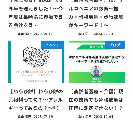
周年を迎えました！〜今
ルコペニアの診断〜握
年度は長崎県に貢献でき
力・骨格筋量・歩行速度
る会社を目…
がキーワード！〜
畠山 拓巳
2023-09-07
畠山 拓巳
2023-06-14
イベント
ブログ
【わらび餅】わらび餅の
【高齢者医療・介護】現
原材料って何？〜アレル
在の技術でも骨格筋量は
ギーってあるの？〜￼
正確に測定できない！？
畠山 拓巳
2025-07-19
畠山 拓巳
2023-10-04