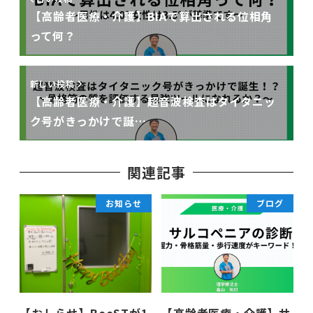
【高齢者医療・介護】BIAで算出される位相角
って何？
新しい投稿
【高齢者医療・介護】超音波検査はタイタニッ
ク号がきっかけで誕…
関連記事
お知らせ
ブログ
【おしらせ】BooSTが1
【高齢者医療・介護】サ